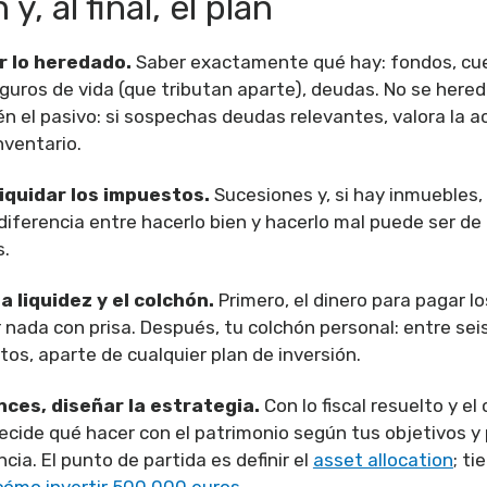
y, al final, el plan
ar lo heredado.
Saber exactamente qué hay: fondos, cu
guros de vida (que tributan aparte), deudas. No se hered
én el pasivo: si sospechas deudas relevantes, valora la 
nventario.
liquidar los impuestos.
Sucesiones y, si hay inmuebles, 
 diferencia entre hacerlo bien y hacerlo mal puede ser d
s.
a liquidez y el colchón.
Primero, el dinero para pagar l
 nada con prisa. Después, tu colchón personal: entre sei
os, aparte de cualquier plan de inversión.
nces, diseñar la estrategia.
Con lo fiscal resuelto y el
decide qué hacer con el patrimonio según tus objetivos y 
cia. El punto de partida es definir el
asset allocation
; ti
cómo invertir 500.000 euros
.