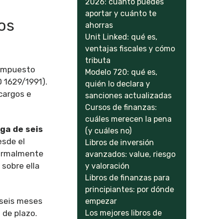
2026: cuánto puedes
aportar y cuánto te
zos
ahorras
Unit Linked: qué es,
ventajas fiscales y cómo
tributa
 Impuesto
Modelo 720: qué es,
 1629/1991).
quién lo declara y
ecargos e
sanciones actualizadas
Cursos de finanzas:
cuáles merecen la pena
ga de seis
(y cuáles no)
esde el
Libros de inversión
normalmente
avanzados: value, riesgo
 sobre ella
y valoración
Libros de finanzas para
principiantes: por dónde
 seis meses
empezar
 de plazo.
Los mejores libros de