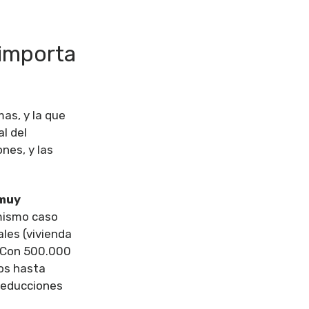
importa
as, y la que
al del
nes, y las
 muy
 mismo caso
les (vivienda
. Con 500.000
ros hasta
 reducciones