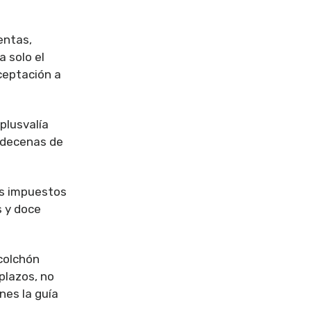
entas,
a solo el
aceptación a
plusvalía
e decenas de
os impuestos
s y doce
 colchón
plazos, no
enes la guía