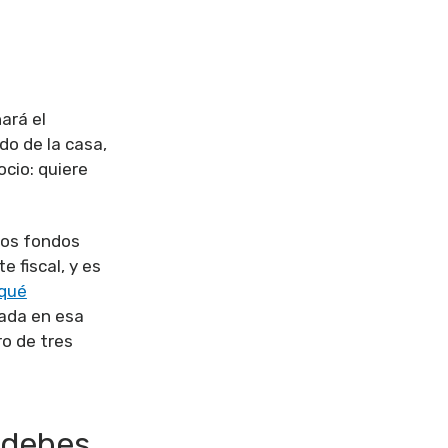
ará el
do de la casa,
cio: quiere
Los fondos
 fiscal, y es
qué
nada en esa
o de tres
 debes