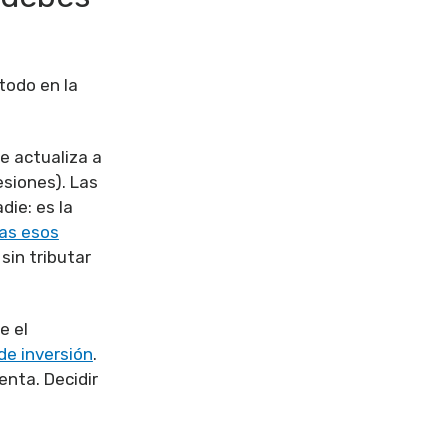
todo en la
e actualiza a
esiones). Las
die: es la
as esos
sin tributar
e el
de inversión
.
enta. Decidir