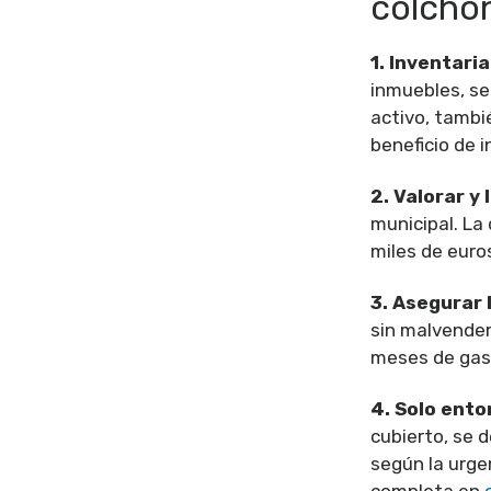
colchón 
1. Inventari
inmuebles, se
activo, tambi
beneficio de i
2. Valorar y 
municipal. La
miles de euro
3. Asegurar l
sin malvender
meses de gast
4. Solo ento
cubierto, se 
según la urgen
completa en