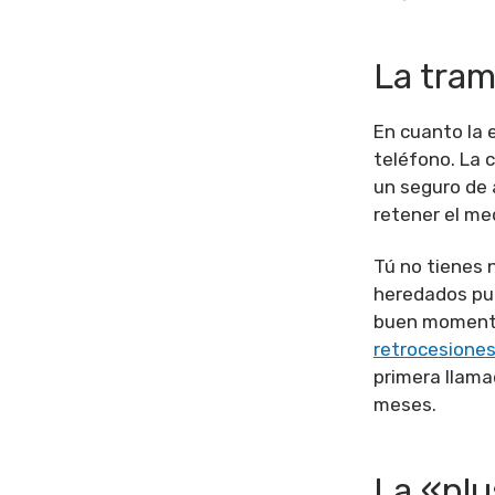
La tra
En cuanto la e
teléfono. La 
un seguro de 
retener el me
Tú no tienes 
heredados pue
buen momento
retrocesiones
primera llama
meses.
La «plu