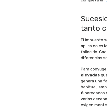
Sucesi
tanto c
El Impuesto s
aplica no es l
fallecido. Ca
diferencias s
Para cónyuge 
elevadas
que
genera una fa
habitual, emp
€ heredados d
varias decena
exigen manten