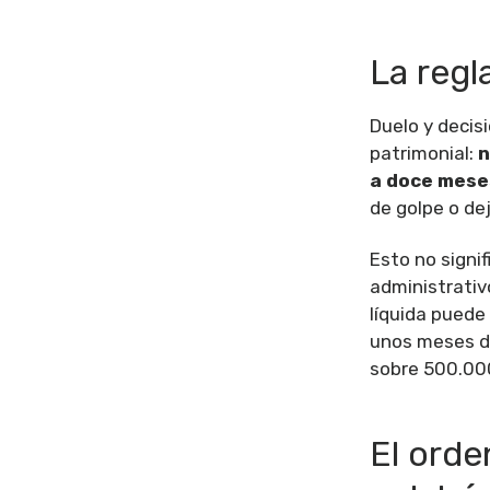
La regl
Duelo y decis
patrimonial:
n
a doce mese
de golpe o dej
Esto no signif
administrativo
líquida puede
unos meses de
sobre 500.00
El orde