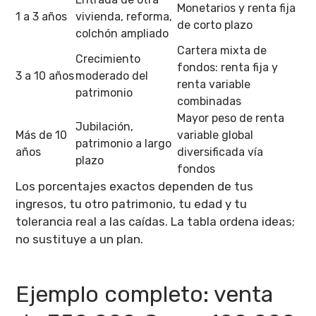
Monetarios y renta fija
1 a 3 años
vivienda, reforma,
de corto plazo
colchón ampliado
Cartera mixta de
Crecimiento
fondos: renta fija y
3 a 10 años
moderado del
renta variable
patrimonio
combinadas
Mayor peso de renta
Jubilación,
Más de 10
variable global
patrimonio a largo
años
diversificada vía
plazo
fondos
Los porcentajes exactos dependen de tus
ingresos, tu otro patrimonio, tu edad y tu
tolerancia real a las caídas. La tabla ordena ideas;
no sustituye a un plan.
Ejemplo completo: venta