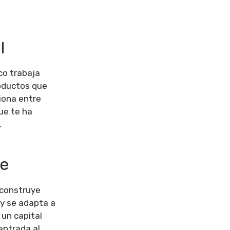
l
co trabaja
roductos que
ciona entre
ue te ha
.
ce
 construye
 y se adapta a
 un capital
entrada al