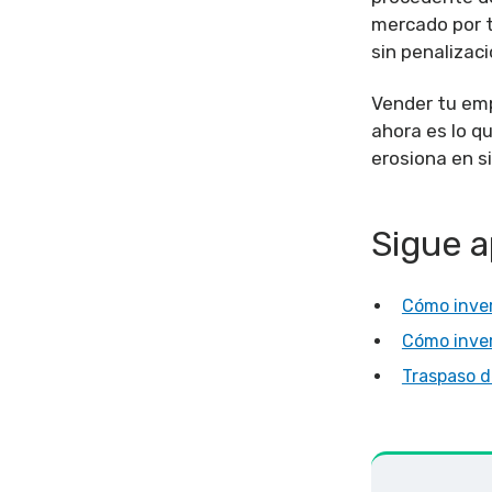
mercado por tr
sin penalizació
Vender tu empr
ahora es lo q
erosiona en si
Sigue 
Cómo invert
Cómo inver
Traspaso d