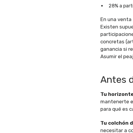
28% a part
En una venta r
Existen supue
participacion
concretas (ar
ganancia si re
Asumir el peaj
Antes d
Tu horizonte
mantenerte el
para qué es c
Tu colchón d
necesitar a c