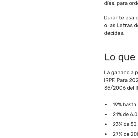
días, para or
Durante esa e
o las Letras 
decides.
Lo que 
La ganancia po
IRPF. Para 20
35/2006 del I
19% hasta 
21% de 6.0
23% de 50.
27% de 20