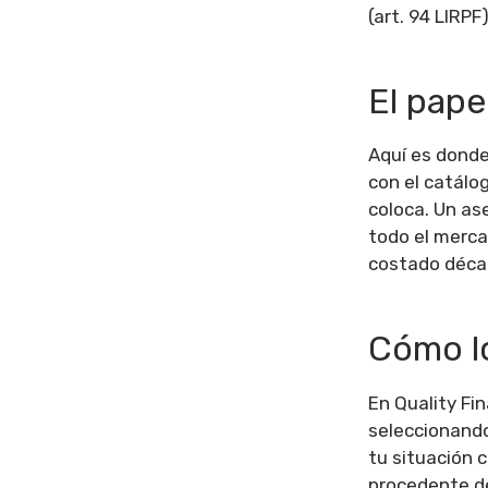
(art. 94 LIRP
El pape
Aquí es donde
con el catálo
coloca. Un as
todo el merca
costado décad
Cómo l
En Quality Fi
seleccionando
tu situación c
procedente de