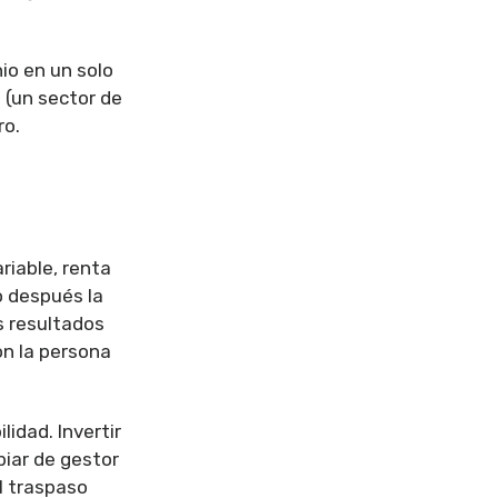
io en un solo
 (un sector de
ro.
ariable, renta
lo después la
s resultados
on la persona
idad. Invertir
biar de gestor
l traspaso