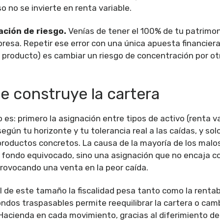
o no se invierte en renta variable.
ción de riesgo.
Venías de tener el 100% de tu patrimon
presa. Repetir ese error con una única apuesta financiera
 producto) es cambiar un riesgo de concentración por ot
 construye la cartera
o es: primero la asignación entre tipos de activo (renta v
) según tu horizonte y tu tolerancia real a las caídas, y so
productos concretos. La causa de la mayoría de los malo
el fondo equivocado, sino una asignación que no encaja c
rovocando una venta en la peor caída.
 de este tamaño la fiscalidad pesa tanto como la rentabil
ondos traspasables permite reequilibrar la cartera o cam
 Hacienda en cada movimiento, gracias al diferimiento de