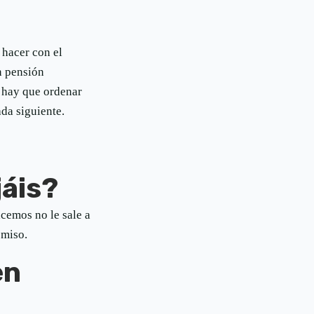
 hacer con el
n pensión
e hay que ordenar
da siguiente.
áis?
cemos no le sale a
omiso.
en