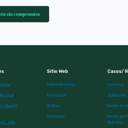
ión sin compromiso
es
Sitio Web
Casos/ 
onEdu
Sobre Nosotros
Herencia
lo Giral
Formación
Jubilación
nce Wealth
Análisis
Dinero en e
Contacto
Retiro pro
con_edu
liberales