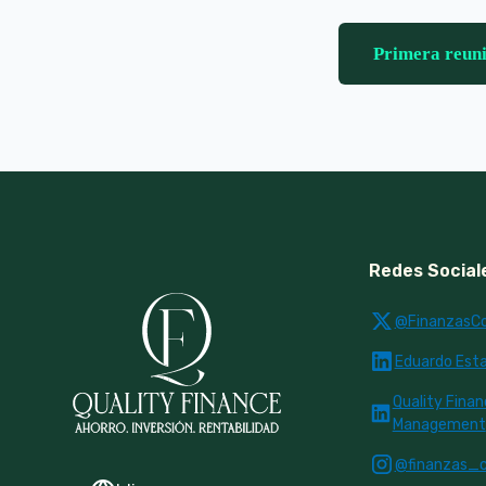
Primera reun
Redes Social
@FinanzasC
Eduardo Estal
Quality Fina
Management
@finanzas_