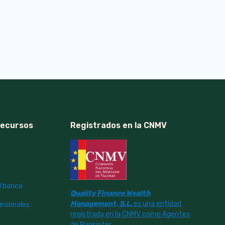
Recursos
Registrados en la CNMV
l banco
Quality Finance Wealth
Management, S.L.
es una entidad
fesionales
registrada en la CNMV como Agentes
de Bankinter