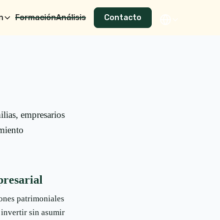
n
Formación
Análisis
Contacto
lias, empresarios
amiento
presarial
iones patrimoniales
invertir sin asumir