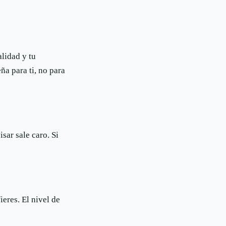
alidad y tu
eña para ti, no para
sar sale caro. Si
eres. El nivel de