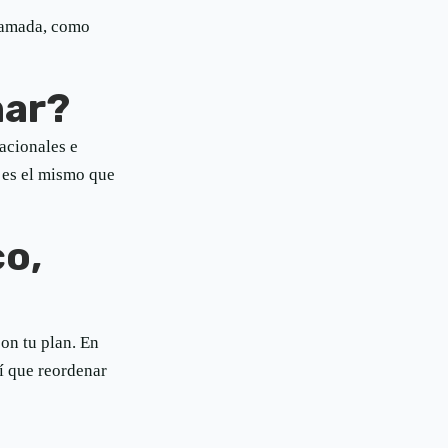
llamada, como
nar?
acionales e
i es el mismo que
co,
on tu plan. En
sí que reordenar