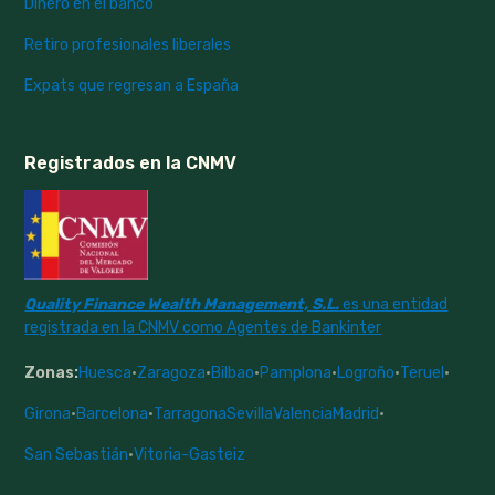
Dinero en el banco
Retiro profesionales liberales
Expats que regresan a España
Registrados en la CNMV
Quality Finance Wealth Management, S.L.
es una entidad
registrada en la CNMV como Agentes de Bankinter
Zonas:
Huesca
·
Zaragoza
·
Bilbao
·
Pamplona
·
Logroño
·
Teruel
·
Girona
·
Barcelona
·
Tarragona
Sevilla
Valencia
Madrid
·
San Sebastián
·
Vitoria-Gasteiz