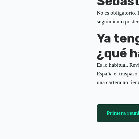
Sebast
No es obligatorio. 
seguimiento posteri
Ya ten
¿qué h
Es lo habitual. Re
España el traspaso 
una cartera no tien
Primera reun