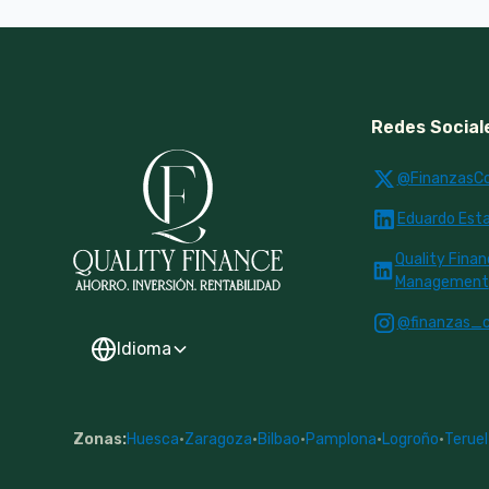
Redes Social
@FinanzasC
Eduardo Estal
Quality Fina
Management
@finanzas_
Idioma
Zonas:
Huesca
·
Zaragoza
·
Bilbao
·
Pamplona
·
Logroño
·
Teruel