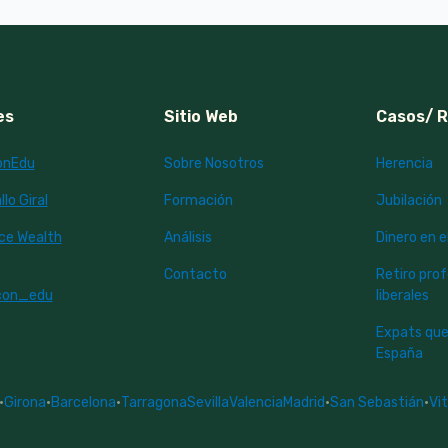
es
Sitio Web
Casos/ 
onEdu
Sobre Nosotros
Herencia
lo Giral
Formación
Jubilación
nce Wealth
Análisis
Dinero en e
Contacto
Retiro pro
con_edu
liberales
Expats que
España
·
Girona
·
Barcelona
·
Tarragona
Sevilla
Valencia
Madrid
·
San Sebastián
·
Vi