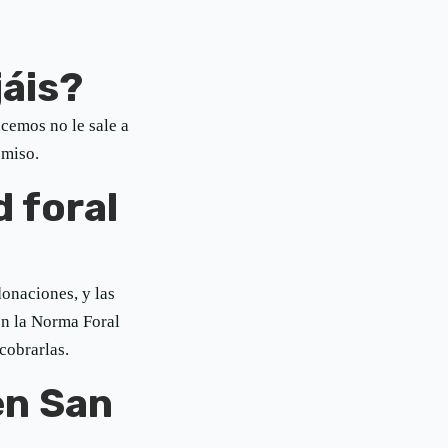
áis?
cemos no le sale a
omiso.
d foral
donaciones, y las
on la Norma Foral
cobrarlas.
en San