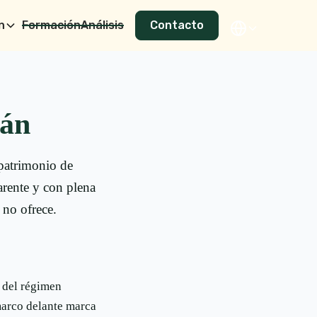
n
Formación
Análisis
Contacto
ián
 patrimonio de
arente y con plena
 no ofrece.
a del régimen
marco delante marca