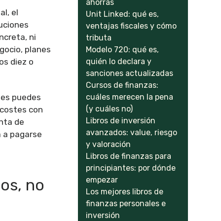
ahorras
l, el
Unit Linked: qué es,
luciones
ventajas fiscales y cómo
creta, ni
tributa
gocio, planes
Modelo 720: qué es,
quién lo declara y
os diez o
sanciones actualizadas
Cursos de finanzas:
cuáles merecen la pena
rtes puedes
(y cuáles no)
 costes con
Libros de inversión
enta de
avanzados: value, riesgo
a a pagarse
y valoración
Libros de finanzas para
principiantes: por dónde
empezar
zos, no
Los mejores libros de
finanzas personales e
inversión