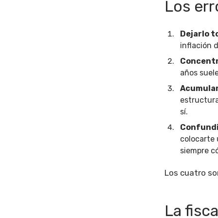
Los err
Dejarlo t
inflación 
Concentra
años suele
Acumular 
estructur
sí.
Confundi
colocarte 
siempre có
Los cuatro son
La fisc