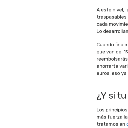
A este nivel, 
traspasables p
cada movimient
Lo desarrolla
Cuando finalm
que van del 1
reembolsarás 
ahorrarte var
euros, eso ya 
¿Y si t
Los principio
más fuerza la 
tratamos en