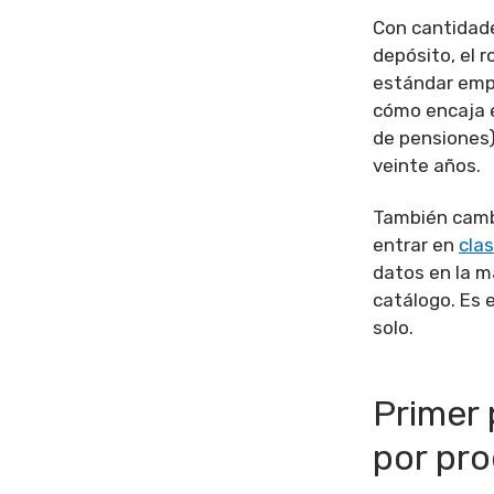
Con cantidade
depósito, el 
estándar empi
cómo encaja e
de pensiones),
veinte años.
También cambi
entrar en
cla
datos en la m
catálogo. Es 
solo.
Primer 
por pr