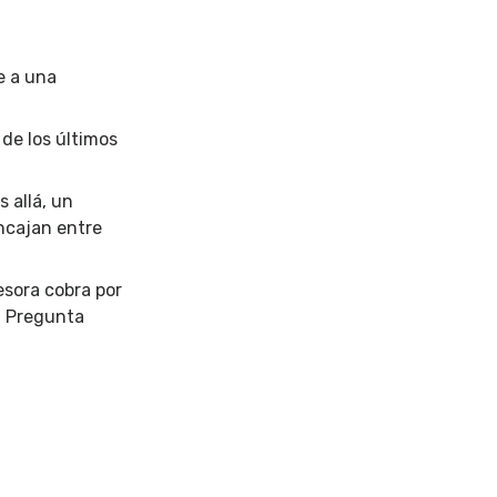
e a una
de los últimos
 allá, un
ncajan entre
esora cobra por
. Pregunta