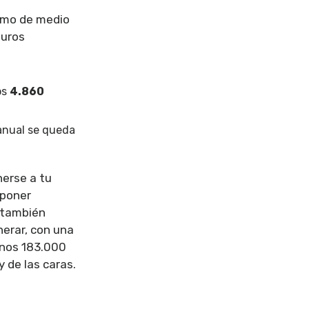
ramo de medio
euros
os
4.860
anual se queda
erse a tu
uponer
o también
nerar, con una
unos 183.000
 de las caras.