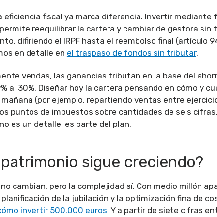
la eficiencia fiscal ya marca diferencia. Invertir mediante
ermite reequilibrar la cartera y cambiar de gestora sin t
o, difiriendo el IRPF hasta el reembolso final (artículo 94
mos en detalle en
el traspaso de fondos sin tributar
.
ente vendas, las ganancias tributan en la base del ahor
9% al 30%. Diseñar hoy la cartera pensando en cómo y c
mañana (por ejemplo, repartiendo ventas entre ejercici
ios puntos de impuestos sobre cantidades de seis cifra
no es un detalle: es parte del plan.
u patrimonio sigue creciendo?
s no cambian, pero la complejidad sí. Con medio millón a
planificación de la jubilación y la optimización fina de cos
cómo invertir 500.000 euros
. Y a partir de siete cifras e