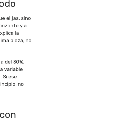
todo
e elijas, sino
orizonte y a
explica la
tima pieza, no
da del 30%.
a variable
. Si ese
incipio, no
 con