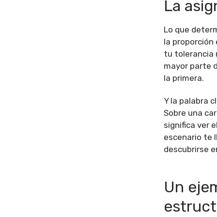
La asig
Lo que determ
la proporción 
tu tolerancia 
mayor parte d
la primera.
Y la palabra c
Sobre una car
significa ver
escenario te l
descubrirse en
Un eje
estruct