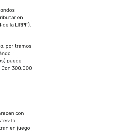
 fondos
ributar en
 de la LIRPF).
ro, por tramos
uándo
os) puede
s. Con 300.000
parecen con
tes: lo
ntran en juego