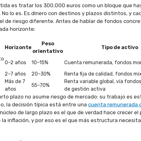
artida es tratar los 300.000 euros como un bloque que ha
 No lo es. Es dinero con destinos y plazos distintos, y c
el de riesgo diferente. Antes de hablar de fondos concre
ada horizonte:
Peso
Horizonte
Tipo de activo
orientativo
to
0–2 años
10–15%
Cuenta remunerada, fondos mon
2–7 años
20–30%
Renta fija de calidad, fondos m
Más de 7
Renta variable global, vía fondo
55–70%
años
de gestión activa
orto plazo no asume riesgo de mercado: su trabajo es est
o, la decisión típica está entre una
cuenta remunerada 
l núcleo de largo plazo es el que de verdad hace crecer el
la inflación, y por eso es el que más estructura necesita