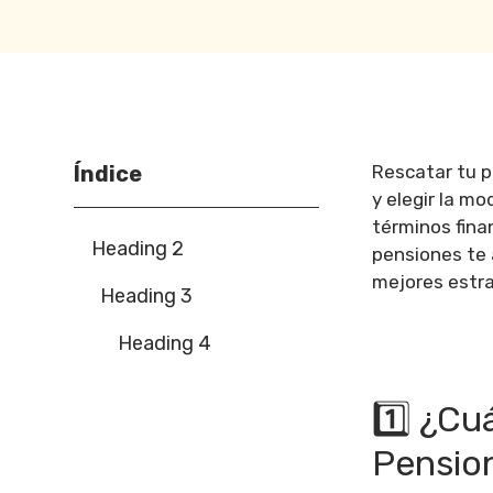
Índice
Rescatar tu pl
y elegir la m
términos finan
Heading 2
pensiones te 
mejores estra
Heading 3
Heading 4
1️⃣ ¿Cu
Pensio