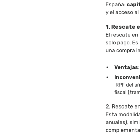
España:
capi
y el acceso a
1. Rescate 
El rescate en 
solo pago. Es
una compra im
Ventajas
Inconven
IRPF del a
fiscal (tr
2. Rescate e
Esta modalida
anuales), sim
complementar 