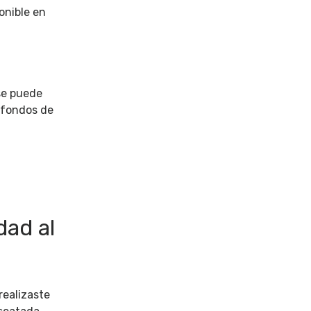
onible en
 se puede
s fondos de
dad al
 realizaste