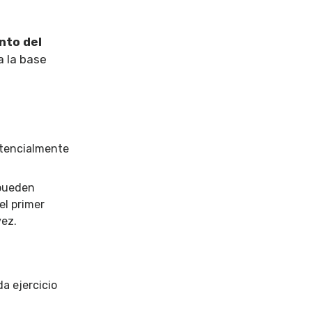
nto del
a la base
otencialmente
 pueden
el primer
vez.
a ejercicio
.