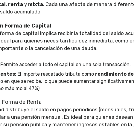
tal
,
renta
y
mixta
. Cada una afecta de manera diferente 
l saldo acumulado.
en Forma de Capital
forma de capital implica recibir la totalidad del saldo a
 ideal para quienes necesitan liquidez inmediata, como e
portante o la cancelación de una deuda.
: Permite acceder a todo el capital en una sola transacción.
ientes
: El importe rescatado tributa como
rendimiento de
ño en que se recibe, lo que puede aumentar significativamen
amo máximo al 47%)
n Forma de Renta
d distribuye el saldo en pagos periódicos (mensuales, tr
ilar a una pensión mensual. Es ideal para quienes desean
su pensión pública y mantener ingresos estables en la j