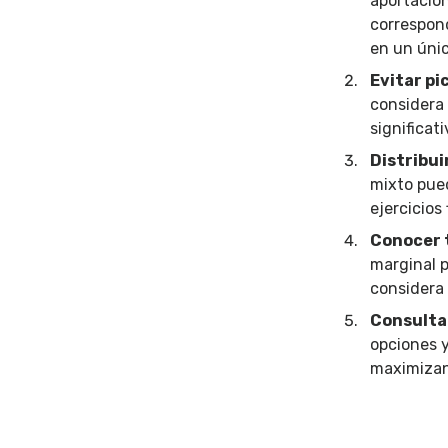
aportacio
correspond
en un único
Evitar pi
considera 
significat
Distribui
mixto pued
ejercicios
Conocer t
marginal p
considera 
Consultar
opciones y
maximizand