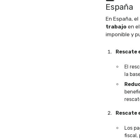
España
En España, el
trabajo
en el
imponible y p
Rescate 
El res
la bas
Reduc
benefi
rescate
Rescate 
Los pa
fiscal