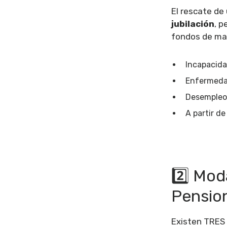
El rescate de
jubilación
, p
fondos de man
Incapacid
Enfermeda
Desempleo 
A partir d
2️⃣ Mod
Pensio
Existen TRES 