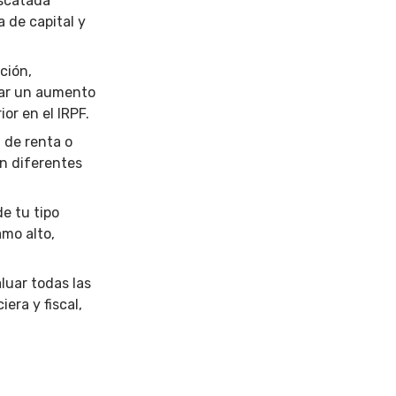
escatada
 de capital y
ación,
tar un aumento
ior en el IRPF.
 de renta o
en diferentes
de tu tipo
amo alto,
luar todas las
era y fiscal,