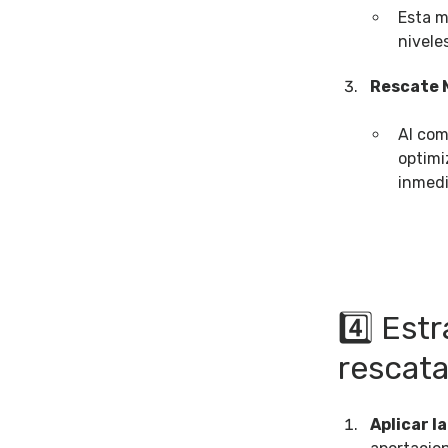
Esta m
nivele
Rescate 
Al com
optimi
inmedia
4️⃣ Estr
rescata
Aplicar l