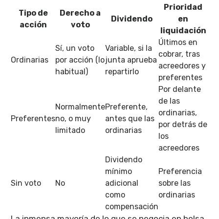
Prioridad
Tipo de
Derecho a
Dividendo
en
acción
voto
liquidación
Últimos en
Sí, un voto
Variable, si la
cobrar, tras
Ordinarias
por acción (lo
junta aprueba
acreedores y
habitual)
repartirlo
preferentes
Por delante
de las
Normalmente
Preferente,
ordinarias,
Preferentes
no, o muy
antes que las
por detrás de
limitado
ordinarias
los
acreedores
Dividendo
mínimo
Preferencia
Sin voto
No
adicional
sobre las
como
ordinarias
compensación
La inmensa mayoría de lo que se negocia en bolsa