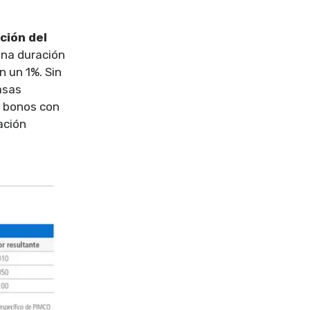
ción del
una duración
n un 1%. Sin
asas
s bonos con
ación