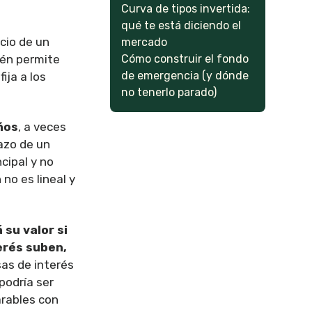
Curva de tipos invertida:
qué te está diciendo el
ecio de un
mercado
Cómo construir el fondo
ién permite
de emergencia (y dónde
ija a los
no tenerlo parado)
ños
, a veces
lazo de un
cipal y no
no es lineal y
su valor si
erés suben,
sas de interés
podría ser
arables con