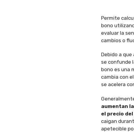
Permite calcul
bono utilizan
evaluar la sen
cambios o flu
Debido a que 
se confunde l
bono es una m
cambia con el 
se acelera co
Generalment
aumentan las
el precio de
caigan durant
apetecible po