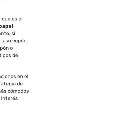
, que es el
papel
anto, si
 a su cupón,
upón o
 tipos de
aciones en el
rategia de
n más cómodos
 interés