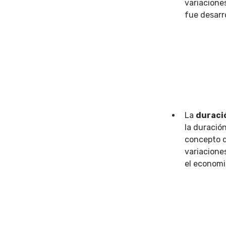
variaciones
fue desarr
La
duració
la duración
concepto d
variacione
el economi