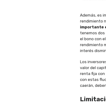
Además, es i
rendimiento n
importante e
tenemos dos b
el bono con e
rendimiento má
interés dismi
Los inversore
valor del cap
renta fija co
con estas flu
caerán, deben
Limitaci