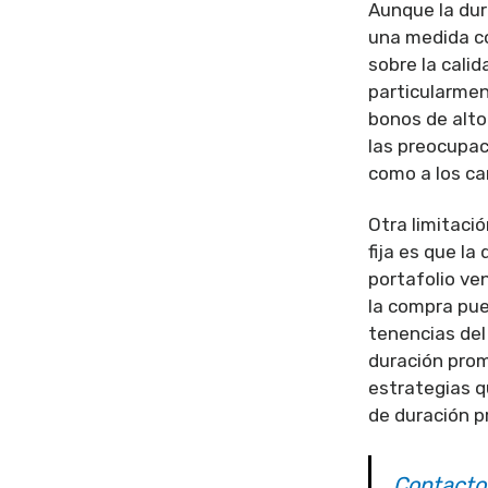
Aunque la dur
una medida co
sobre la calid
particularmen
bonos de alto
las preocupac
como a los ca
Otra limitaci
fija es que l
portafolio ve
la compra pue
tenencias del
duración prome
estrategias 
de duración p
Contacto