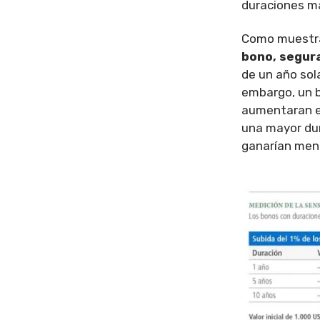
duraciones má
Como muestra 
bono, segur
de un año sol
embargo, un b
aumentaran es
una mayor dur
ganarían men