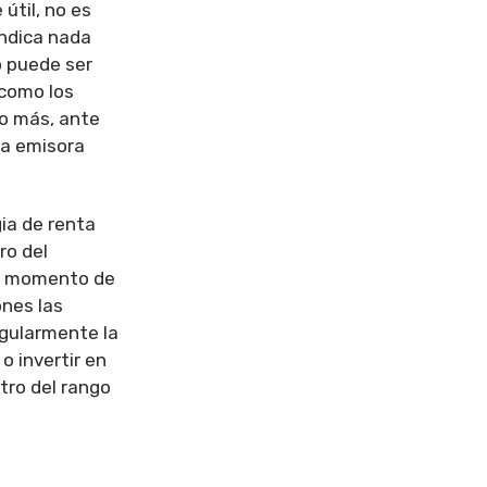
útil, no es
indica nada
to puede ser
(como los
no más, ante
sa emisora
gia de renta
ro del
 el momento de
ones las
egularmente la
o invertir en
ro del rango