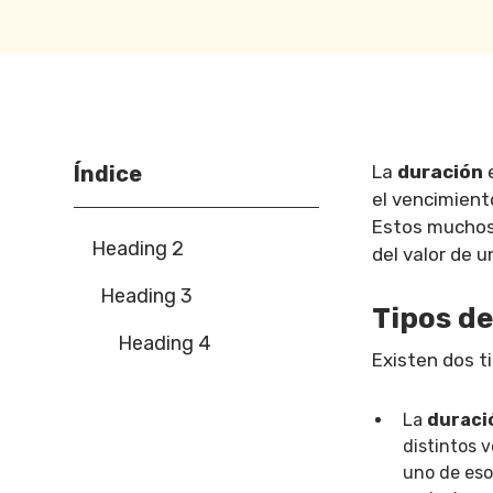
Índice
La
duración
e
el vencimiento
Estos muchos 
Heading 2
del valor de 
Heading 3
Tipos d
Heading 4
Existen dos t
La
duraci
distintos v
uno de esos