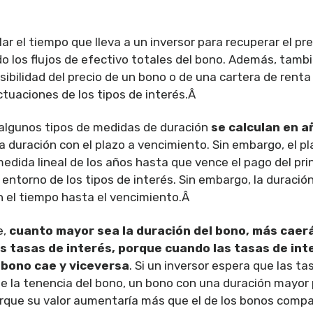
ar el tiempo que lleva a un inversor para recuperar el pr
do los flujos de efectivo totales del bono. Además, tamb
sibilidad del precio de un bono o de una cartera de renta f
ctuaciones de los tipos de interés.Â
algunos tipos de medidas de duración
se calculan en a
a duración con el plazo a vencimiento. Sin embargo, el p
edida lineal de los años hasta que vence el pago del prin
entorno de los tipos de interés. Sin embargo, la duración 
n el tiempo hasta el vencimiento.Â
e,
cuanto mayor sea la duración del bono, más caerá 
 tasas de interés, porque cuando las tasas de int
l bono cae y viceversa
. Si un inversor espera que las ta
e la tenencia del bono, un bono con una duración mayor 
rque su valor aumentaría más que el de los bonos comp