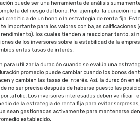
ación puede ser una herramienta de análisis sumamente 
mpleta del riesgo del bono. Por ejemplo, la duración no 
ad crediticia de un bono o la estrategia de renta fija. Es
te importante para los valores con bajas calificaciones 
 rendimiento), los cuales tienden a reaccionar tanto, si 
iones de los inversores sobre la estabilidad de la empre
mbios en las tasas de interés.
ón para utilizar la duración cuando se evalúa una estrate
a duración promedio puede cambiar cuando los bonos dent
ncen y cambian las tasas de interés. Así, la duración en
de no ser precisa después de haberse puesto las posici
 portafolio. Los inversores interesados deben verificar r
dio de la estrategia de renta fija para evitar sorpresas, 
que sean gestionadas activamente para mantenerse dent
romedio establecido.